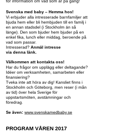
för information om vad som är på gång!
Svenska med baby – Hemma hos!
Vi erbjuder alla intresserade barnfamiljer att
bjuda hem eller bli hembjuden till en familj i
en annan stadsdel (i Stockholm än så
länge). Den som bjuder hem bjuder på en
enkel fika, lunch eller middag, beroende på
vad som passar.
Intresserad?
Anmäl intresse
via denna länk.
Välkommen att kontakta oss!
Har du frågor om upplägg eller deltagande?
Idéer om verksamheten, samarbeten eller
finansiering?
Tveka inte att höra av dig! Kansliet finns i
Stockholm och Göteborg, men reser (i mån
av tid) över hela Sverige för
uppstartsmöten, avstämningar och
föredrag.
Se även:
www.svenskamedbaby.se
PROGRAM VÅREN 2017