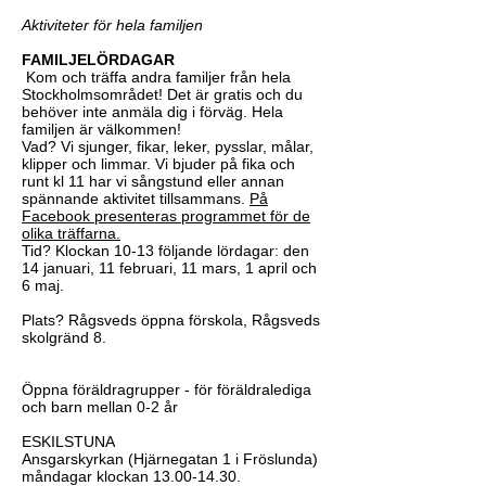
Aktiviteter för hela familjen
FAMILJELÖRDAGAR
Kom och träffa andra familjer från hela
Stockholmsområdet! Det är gratis och du
behöver inte anmäla dig i förväg. Hela
familjen är välkommen!
Vad? Vi sjunger, fikar, leker, pysslar, målar,
klipper och limmar. Vi bjuder på fika och
runt kl 11 har vi sångstund eller annan
spännande aktivitet tillsammans.
P
å
Facebook presenteras programmet för de
olika träffarna.
Tid? Klockan 10-13 följande lördagar: den
14 januari, 11 februari, 11 mars, 1 april och
6 maj.
Plats? Rågsveds öppna förskola, Rågsveds
skolgränd 8.
Öppna föräldragrupper - för föräldralediga
och barn mellan 0-2 år
ESKILSTUNA
Ansgarskyrkan (Hjärnegatan 1 i Fröslunda)
måndagar klockan
13.00-14.30
.