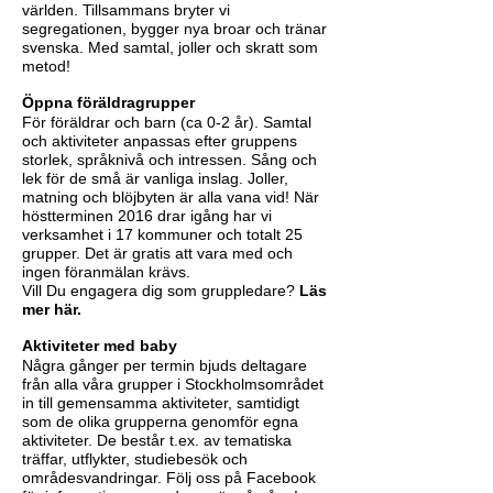
världen. Tillsammans bryter vi
segregationen, bygger nya broar och tränar
svenska. Med samtal, joller och skratt som
metod!
Öppna föräldragrupper
För föräldrar och barn (ca 0-2 år). Samtal
och aktiviteter anpassas efter gruppens
storlek, språknivå och intressen. Sång och
lek för de små är vanliga inslag. Joller,
matning och blöjbyten är alla vana vid! När
höstterminen 2016 drar igång har vi
verksamhet i 17 kommuner och totalt 25
grupper.
Det är gratis att vara med och
ingen föranmälan krävs.
Vill Du engagera dig som gruppledare?
Läs
mer här.
Aktiviteter med baby
Några gånger per termin bjuds deltagare
från alla våra grupper i Stockholmsområdet
in till gemensamma aktiviteter, samtidigt
som de olika grupperna genomför egna
aktiviteter. De består t.ex. av tematiska
träffar, utflykter, studiebesök och
områdesvandringar. Följ oss på Facebook