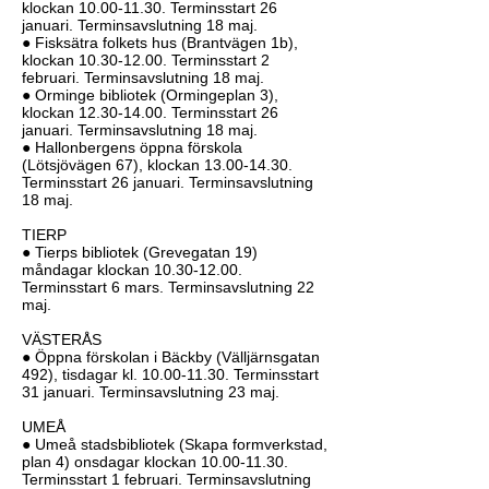
klockan
10.00-11.30
. Terminsstart 26
januari. Terminsavslutning 18 maj.
● Fisksätra folkets hus (Brantvägen 1b),
klockan
10.30-12.00
. Terminsstart 2
februari. Terminsavslutning 18 maj.
● Orminge bibliotek (Ormingeplan 3),
klockan
12.30-14.00
. Terminsstart 26
januari. Terminsavslutning 18 maj.
● Hallonbergens öppna förskola
(Lötsjövägen 67), klockan
13.00-14.30
.
Terminsstart 26 januari. Terminsavslutning
18 maj.
TIERP
● Tierps bibliotek (Grevegatan 19)
måndagar klockan
10.30-12.00
.
Terminsstart 6 mars. Terminsavslutning 22
maj.
VÄSTERÅS
● Öppna förskolan i Bäckby (Välljärnsgatan
492), tisdagar kl.
10.00-11.30
. Terminsstart
31 januari. Terminsavslutning 23 maj.
UMEÅ
● Umeå stadsbibliotek (Skapa formverkstad,
plan 4) onsdagar klockan
10.00-11.30
.
Terminsstart 1 februari. Terminsavslutning