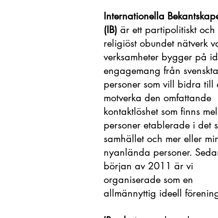
Internationella Bekantskap
(IB)
är ett partipolitiskt och
religiöst obundet nätverk v
verksamheter bygger på ide
engagemang från svenskt
personer som vill bidra till 
motverka den omfattande
kontaktlöshet som finns me
personer etablerade i det 
samhället och mer eller mi
nyanlända personer. Seda
början av 2011 är vi
organiserade som en
allmännyttig ideell förenin