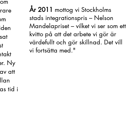
som
År 2011
mottog vi Stockholms
drare
stads integrationspris – Nelson
 om
Mandelapriset – vilket vi ser som ett
iden
kvitto på att det arbete vi gör är
sat
värdefullt och gör skillnad. Det vill
st
vi fortsätta med."
takt
er. Ny
av att
llan
s tid i