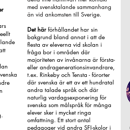
med svensktalande sammanhang
er
än vid ankomsten till Sverige.
ars
Det här
förhållandet har sin
ellt
bakgrund bland annat i att de
alande
flesta av eleverna vid skolan i
att
fråga bor i områden där
majoriteten av invånarna är första-
llan
eller andragenerationsinvandrare,
svenska
t.ex. Rinkeby och Tensta - förorter
där svenska är ett av ett hundratal
ndre
andra talade språk och där
n
naturlig vardagsexponering för
svenska som målspråk för många
elever sker i mycket ringa
g.
omfattning. Ett stort antal
pedagoger vid andra SFI-skolor i