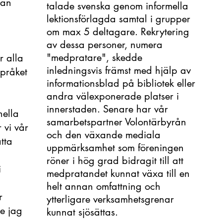
lan
talade svenska genom informella
lektionsförlagda samtal i grupper
om max 5 deltagare. Rekrytering
av dessa personer, numera
"medpratare", skedde
r alla
inledningsvis främst med hjälp av
språket
informationsblad på bibliotek eller
andra välexponerade platser i
innerstaden. Senare har vår
nella
samarbetspartner Volontärbyrån
 vi vår
och den växande mediala
tta
uppmärksamhet som föreningen
röner i hög grad bidragit till att
i
medpratandet kunnat växa till en
helt annan omfattning och
r
ytterligare verksamhetsgrenar
e jag
kunnat sjösättas.