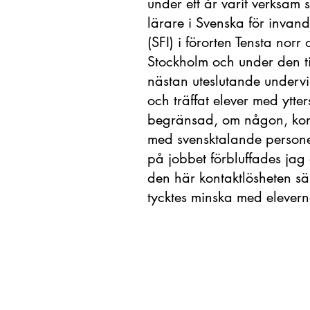
under ett år varit verksam 
lärare i Svenska för invan
(SFI) i förorten Tensta norr
Stockholm och under den t
nästan uteslutande undervi
och träffat elever med ytter
begränsad, om någon, kon
med svensktalande person
på jobbet förbluffades jag 
den här kontaktlösheten sä
tycktes minska med eleverna