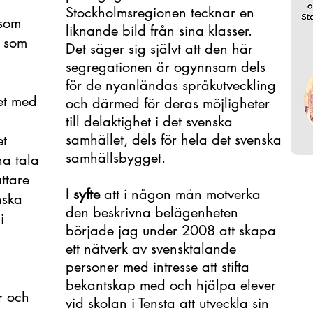
Stockholmsregionen tecknar en
 som
liknande bild från sina klasser.
r som
Det säger sig självt att den här
segregationen är ogynnsam dels
för de nyanländas språkutveckling
et med
och därmed för deras möjligheter
till delaktighet i det svenska
samhället, dels för hela det svenska
et
samhällsbygget.
na tala
ättare
I syfte
att i någon mån motverka
nska
den beskrivna belägenheten
i
började jag under 2008 att skapa
ett nätverk av svensktalande
personer med intresse att stifta
bekantskap med och hjälpa elever
r och
vid skolan i Tensta att utveckla sin