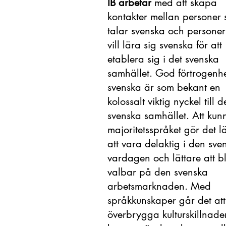
IB arbetar
med att skapa
kontakter mellan personer
talar svenska och persone
vill lära sig svenska för att
etablera sig i det svenska
samhället. God förtrogenh
svenska är som bekant en
kolossalt viktig nyckel till d
svenska samhället. Att kun
majoritetsspråket gör det l
att vara delaktig i den sve
vardagen och lättare att bl
valbar på den svenska
arbetsmarknaden. Med
språkkunskaper går det att
överbrygga kulturskillnade