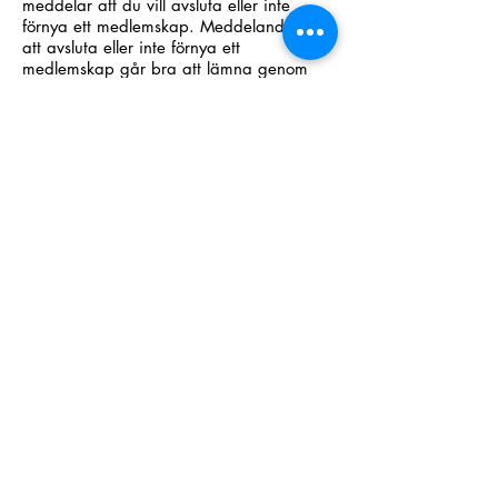
meddelar att du vill avsluta eller inte
förnya ett medlemskap. Meddelande om
att avsluta eller inte förnya ett
medlemskap går bra att lämna genom
mail till Internationella Bekantskapers
personuppgiftsansvarig.
Personuppgiftsansvarig
Internationella Bekantskapers
personuppgiftsansvarig är Pelle Friman.
Du når honom på:
pelle.friman@bekantskaper.se
INTERNATIONELLA BEKANTSKAPER
info@bekantskaper.se