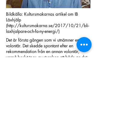
Bildkälla: Kultursmakarnas artikel om IB
Läxhjälp
(
http://kultursmakarna.se/2017/10/21/bli-
laxhjalpare-och-fa-ny-energi/)
Det är första gången som vi utnämner en årets
volontär. Det skedde spontant efter en
rekommendation från en annan volontär,
varpå beslut togs av styrelsen att både ge det
första priset till denna respekterade volontär
samt instifta priset som ett årligt
återkommande uppmärksammande av någon
som gör stor skillnad i verksamheten. Vi
kommer framöver att ta emot nomineringar till
utmärkelsen - håll utkik på sajten eller på
facebook om du vill nominera någon som
återkommer troget, axlar ansvar eller sprider
glädje!
INTERNATIONELLA BEKANTSKAPER