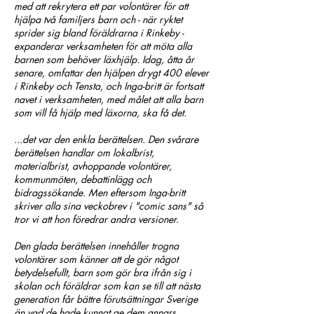
med att rekrytera ett par volontärer för att
hjälpa två familjers barn och - när ryktet
sprider sig bland föräldrarna i Rinkeby -
expanderar verksamheten för att möta alla
barnen som behöver läxhjälp. Idag, åtta år
senare, omfattar den hjälpen drygt 400 elever
i Rinkeby och Tensta, och Inga-britt är fortsatt
navet i verksamheten, med målet att alla barn
som vill få hjälp med läxorna, ska få det.
...det var den enkla berättelsen. Den svårare
berättelsen handlar om lokalbrist,
materialbrist, avhoppande volontärer,
kommunmöten, debattinlägg och
bidragssökande. Men eftersom Inga-britt
skriver alla sina veckobrev i "comic sans" så
tror vi att hon föredrar andra versioner.
Den glada berättelsen innehåller trogna
volontärer som känner att de gör något
betydelsefullt, barn som gör bra ifrån sig i
skolan och föräldrar som kan se till att nästa
generation får bättre förutsättningar Sverige
än vad de hade kunnat ge dem annars.